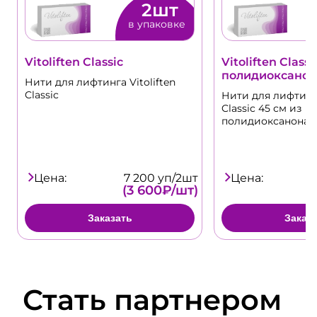
2шт
в упаковке
Vitoliften Classic
Vitoliften Classi
полидиоксанон
Нити для лифтинга Vitoliften
Classic
Нити для лифтинга
Classic 45 см из
полидиоксанона
Цена:
7 200 уп/2шт
Цена:
(3 600₽/шт)
Заказать
Заказ
Стать партнером