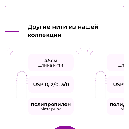
Другие нити из нашей
коллекции
45см
4
Длина нити
Длин
USP 0, 2/0, 3/0
USP 0,
полипропилен
полид
Материал
Мат