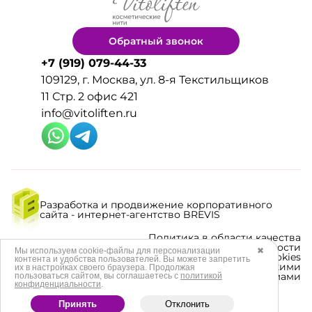
Обратный звонок
+7 (919) 079-44-33
109129, г. Москва, ул. 8-я Текстильщиков
11 Стр. 2 офис 421
info@vitoliften.ru
Разработка и продвижение корпоративного
сайта - интернет-агентство BREVIS
Политика в области качества
Политика конфиденциальности
Мы используем cookie-файлы для персонализации
✖
Политика использования cookies
контента и удобства пользователей. Вы можете запретить
Согласие на обработку данных метрическими
их в настройках своего браузера. Продолжая
программами
пользоваться сайтом, вы соглашаетесь с
политикой
конфиденциальности
.
Принять
Отклонить