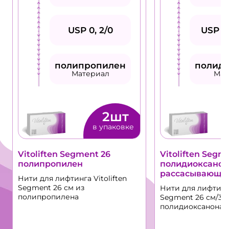
USP 0, 2/0
USP 0,
полипропилен
полид
Материал
Мат
2шт
в упаковке
Vitoliften Segment 26
Vitoliften Segme
полипропилен
полидиоксанон
рассасывающа
Нити для лифтинга Vitoliften
Segment 26 см из
Нити для лифтинга
полипропилена
Segment 26 см/30
полидиоксанона