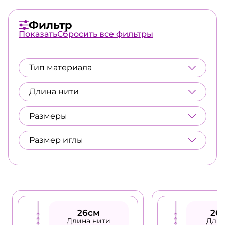
Фильтр
Тип материала
Длина нити
Размеры
Размер иглы
26см
26
Длина нити
Длин