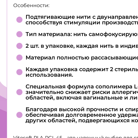
Особенности:
Подтягивающие нити с двунаправлен
способствуя стимуляции производств
Тип материала: нить самофокусирую
2 шт. в упаковке, каждая нить в ин
Материал полностью рассасывающие
Каждая упаковка содержит 2 стериль
использования.
Специальная формула сополимера L-
значительно снижает риски аллерги
областей, включая вагинальные и л
Благодаря высокой прочности и спи
обеспечивая долговременное удержа
других областей, подвергающихся к
Vitosoft PLA-PCL 45 – это надежный выбор для