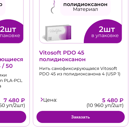
р
полидиоксанон
Материал
2шт
2шт
упаковке
в упаковке
Vitosoft PDO 45
ающиеся
полидиоксанон
 / 50
Нить cамофиксирующаяся Vitosoft
PDO 45 из полидиоксанона 4 (USP 1)
ики
en PLA-PCL
а
7 480 ₽
Цена:
5 480 ₽
960 уп/2шт)
(10 960 уп/2шт)
Заказать