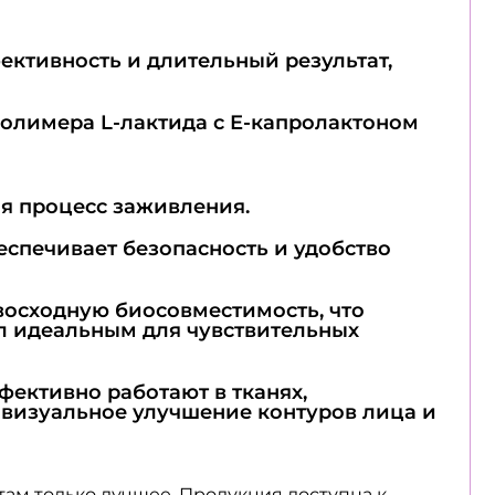
ктивность и длительный результат,
полимера L-лактида с Е-капролактоном
я процесс заживления.
еспечивает безопасность и удобство
восходную биосовместимость, что
л идеальным для чувствительных
ективно работают в тканях,
визуальное улучшение контуров лица и
там только лучшее. Продукция доступна к