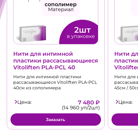
сополимер
Материал
2шт
в упаковке
Нити для интимной
Нити д
пластики рассасывающиеся
пласти
Vitoliften PLA-PCL 40
Vitolift
Нити для интимной пластики
Нити для 
рассасывающиеся Vitoliften PLA-PCL
рассасыва
40см из сополимера
45см / 50
Цена:
7 480 ₽
Цена:
(14 960 уп/2шт)
Заказать