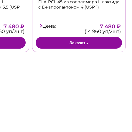
 L-
PLA-PCL 45 из сополимера L-лактида
 3,5 (USP
с Е-капролактоном 4 (USP 1)
7 480 ₽
Цена:
7 480 ₽
960 уп/2шт)
(14 960 уп/2шт)
Заказать