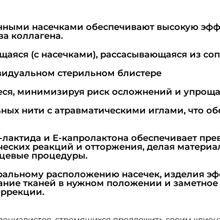
ными насечками обеспечивают высокую эффе
а коллагена.
щаяся (с насечками), рассасывающаяся из со
дивидуальном стерильном блистере
ся, минимизируя риск осложнений и упроща
ных нити с атравматическими иглами, что об
лактида и Е-капролактона обеспечивает пре
ческих реакций и отторжения, делая материа
ицевые процедуры.
ральному расположению насечек, изделия эфф
ние тканей в нужном положении и заметное 
оррекции.
 специалистов, стремящихся предложить своим клиен