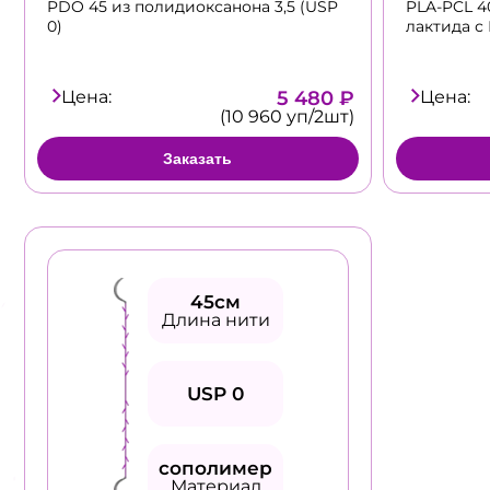
PDO 45 из полидиоксанона 3,5 (USP
PLA-PCL 4
0)
лактида с 
Цена:
5 480 ₽
Цена:
(10 960 уп/2шт)
Заказать
45см
Длина нити
USP 0
сополимер
Материал