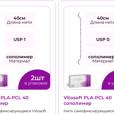
40см
40см
Длина нити
Длина нит
USP 1
USP 0
сополимер
сополиме
Материал
Материал
2шт
в упаковке
в 
t PLA-PCL 40
Vitosoft PLA-PCL 40
мер
сополимер
фиксирующаяся Vitosoft
Нить cамофиксирующаяся 