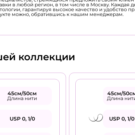
вки в любой регион, в том числе в Москву. Каждая д
огии, гарантируя высокое качество и удобство прим
укте можно, обратившись к нашим менеджерам.
шей коллекции
45см/50см
45см/50с
Длина нити
Длина нит
USP 0, 1/0
USP 0, 1/0