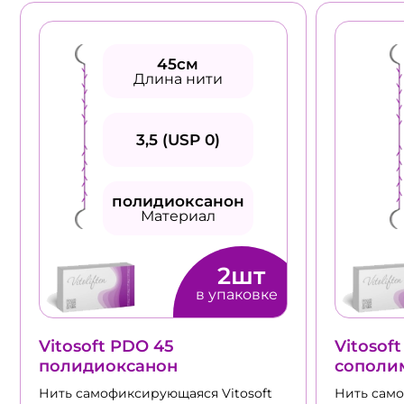
45см
Длина нити
3,5 (USP 0)
полидиоксанон
Материал
2шт
в упаковке
Vitosoft PDO 45
Vitosof
полидиоксанон
сополи
Нить cамофиксирующаяся Vitosoft
Нить cамо