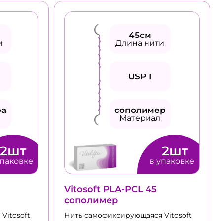
45см
и
Длина нити
USP 1
ра
сополимер
Материал
2шт
2шт
упаковке
в упаковке
Vitosoft PLA-PCL 45
сополимер
Vitosoft
Нить cамофиксирующаяся Vitosoft