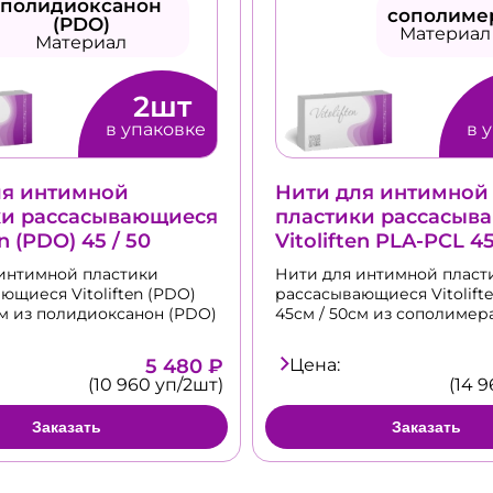
полидиоксанон
сополиме
(PDO)
Материал
Материал
2шт
в упаковке
в 
ля интимной
Нити для интимной
ки рассасывающиеся
пластики рассасыв
en (PDO) 45 / 50
Vitoliften PLA-PCL 45
интимной пластики
Нити для интимной пласт
ющиеся Vitoliften (PDO)
рассасывающиеся Vitolift
см из полидиоксанон (PDO)
45см / 50см из сополимер
5 480 ₽
Цена:
(10 960 уп/2шт)
(14 
Заказать
Заказать