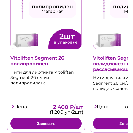
полипропилен
полид
Материал
Мат
2шт
в упаковке
Vitoliften Segment 26
Vitoliften Segme
полипропилен
полидиоксанон
рассасывающа
Нити для лифтинга Vitoliften
Segment 26 см из
Нити для лифтинга
полипропилена
Segment 26 см/30
полидиоксанона
Цена:
2 400 ₽/шт
Цена:
от 
(1 200 уп/2шт)
Заказать
Заказ