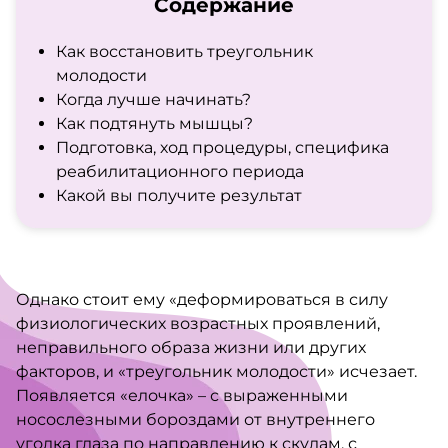
Содержание
Как восстановить треугольник
молодости
Когда лучше начинать?
Как подтянуть мышцы?
Подготовка, ход процедуры, специфика
реабилитационного периода
Какой вы получите результат
Однако стоит ему «деформироваться в силу
физиологических возрастных проявлений,
неправильного образа жизни или других
факторов, и «треугольник молодости» исчезает.
Появляется «елочка» – с выраженными
носослезными бороздами от внутреннего
уголка глаза по направлению к скулам, с