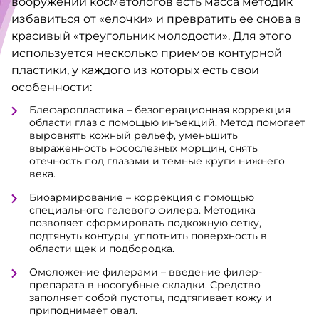
вооружении косметологов есть масса методик
избавиться от «елочки» и превратить ее снова в
красивый «треугольник молодости». Для этого
используется несколько приемов контурной
пластики, у каждого из которых есть свои
особенности:
Блефаропластика – безоперационная коррекция
области глаз с помощью инъекций. Метод помогает
выровнять кожный рельеф, уменьшить
выраженность носослезных морщин, снять
отечность под глазами и темные круги нижнего
века.
Биоармирование – коррекция с помощью
специального гелевого филера. Методика
позволяет сформировать подкожную сетку,
подтянуть контуры, уплотнить поверхность в
области щек и подбородка.
Омоложение филерами – введение филер-
препарата в носогубные складки. Средство
заполняет собой пустоты, подтягивает кожу и
приподнимает овал.